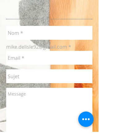
mike.delisle92@gmail.com