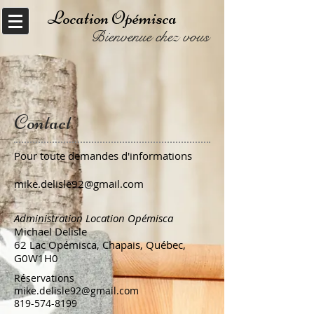
Location Opémisca
Bienvenue chez vous
Contact
Pour toute demandes d'informations
mike.delisle92@gmail.com
Administration Location Opémisca
Michael Delisle
62 Lac Opémisca, Chapais, Québec,
G0W1H0
Réservations
mike.delisle92@gmail.com
819-574-8199